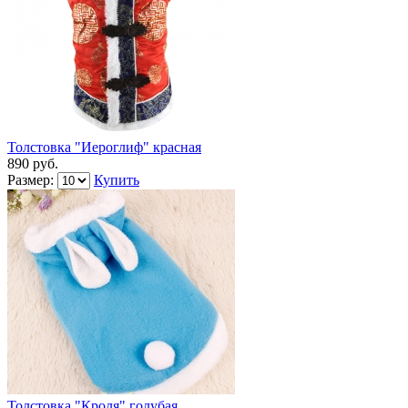
Толстовка "Иероглиф" красная
890 руб.
Размер:
Купить
Толстовка "Кроля" голубая