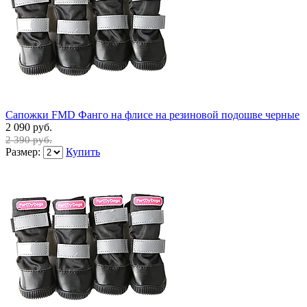
Сапожки FMD Фанго на флисе на резиновой подошве черные
2 090 руб.
2 390 руб.
Размер:
Купить