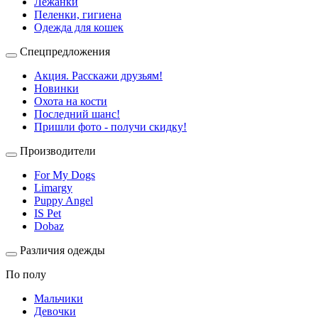
Лежанки
Пеленки, гигиена
Одежда для кошек
Спецпредложения
Акция. Расскажи друзьям!
Новинки
Охота на кости
Последний шанс!
Пришли фото - получи скидку!
Производители
For My Dogs
Limargy
Puppy Angel
IS Pet
Dobaz
Различия одежды
По полу
Мальчики
Девочки