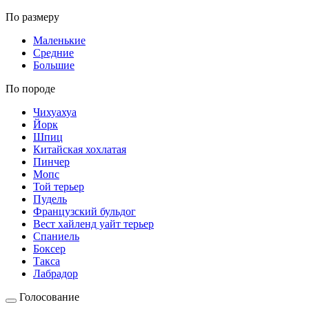
По размеру
Маленькие
Средние
Большие
По породе
Чихуахуа
Йорк
Шпиц
Китайская хохлатая
Пинчер
Мопс
Той терьер
Пудель
Французский бульдог
Вест хайленд уайт терьер
Спаниель
Боксер
Такса
Лабрадор
Голосование