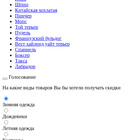
Шпиц
Китайская хохлатая
Пинчер
Мопс
Той терьер
Пудель
Французский бульдог
Вест хайленд уайт терьер
Спаниель
Боксер
Такса
Лабрадор
Голосование
На какие виды товаров Вы бы хотели получать скидки
Зимняя одежда
Дождевики
Летняя одежда