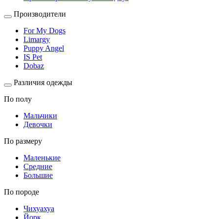
Производители
For My Dogs
Limargy
Puppy Angel
IS Pet
Dobaz
Различия одежды
По полу
Мальчики
Девочки
По размеру
Маленькие
Средние
Большие
По породе
Чихуахуа
Йорк