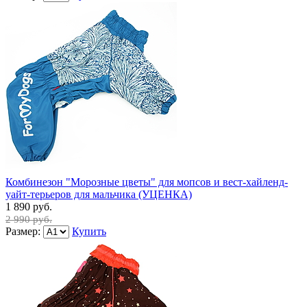
Комбинезон "Морозные цветы" для мопсов и вест-хайленд-
уайт-терьеров для мальчика (УЦЕНКА)
1 890 руб.
2 990 руб.
Размер:
Купить