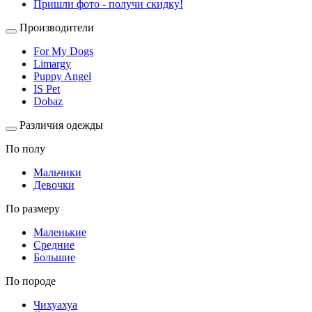
Пришли фото - получи скидку!
Производители
For My Dogs
Limargy
Puppy Angel
IS Pet
Dobaz
Различия одежды
По полу
Мальчики
Девочки
По размеру
Маленькие
Средние
Большие
По породе
Чихуахуа