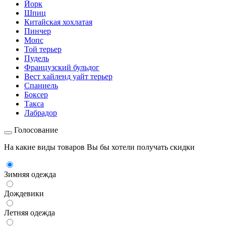
Йорк
Шпиц
Китайская хохлатая
Пинчер
Мопс
Той терьер
Пудель
Французский бульдог
Вест хайленд уайт терьер
Спаниель
Боксер
Такса
Лабрадор
Голосование
На какие виды товаров Вы бы хотели получать скидки
Зимняя одежда
Дождевики
Летняя одежда