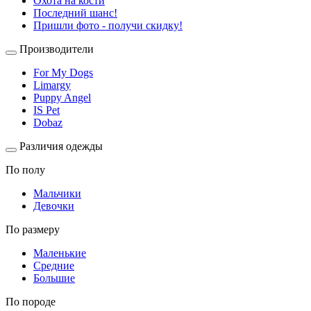
Охота на кости
Последний шанс!
Пришли фото - получи скидку!
Производители
For My Dogs
Limargy
Puppy Angel
IS Pet
Dobaz
Различия одежды
По полу
Мальчики
Девочки
По размеру
Маленькие
Средние
Большие
По породе