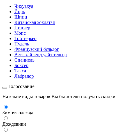
Чихуахуа
Йорк
Шпиц
Китайская хохлатая
Пинчер
Мопс
Той терьер
Пудель
Французский бульдог
Вест хайленд уайт терьер
Спаниель
Боксер
Такса
Лабрадор
Голосование
На какие виды товаров Вы бы хотели получать скидки
Зимняя одежда
Дождевики