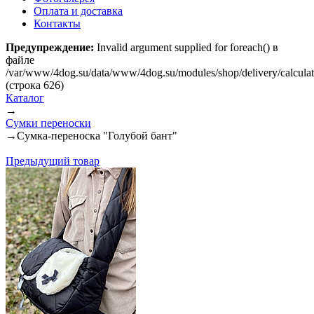
Оплата и доставка
Контакты
Предупреждение:
Invalid argument supplied for foreach() в
файле
/var/www/4dog.su/data/www/4dog.su/modules/shop/delivery/calcula
(строка 626)
Каталог
→
Сумки переноски
→
Сумка-переноска "Голубой бант"
Предыдущий товар