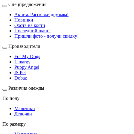
Спецпредложения
Акция. Расскажи друзьям!
Новинки
Охота на кости
Последний шанс!
Пришли фото - получи скидку!
Производители
For My Dogs
Limargy
Puppy Angel
IS Pet
Dobaz
Различия одежды
По полу
Мальчики
Девочки
По размеру