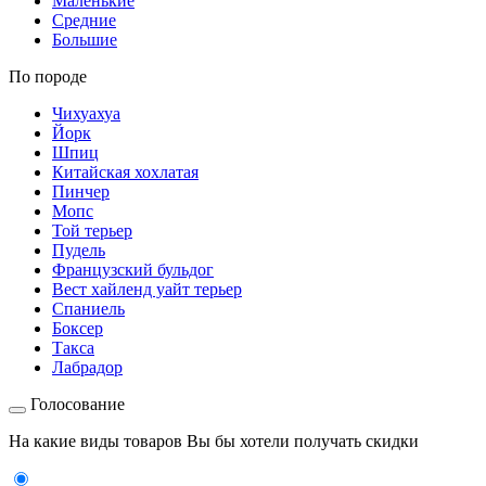
Маленькие
Средние
Большие
По породе
Чихуахуа
Йорк
Шпиц
Китайская хохлатая
Пинчер
Мопс
Той терьер
Пудель
Французский бульдог
Вест хайленд уайт терьер
Спаниель
Боксер
Такса
Лабрадор
Голосование
На какие виды товаров Вы бы хотели получать скидки