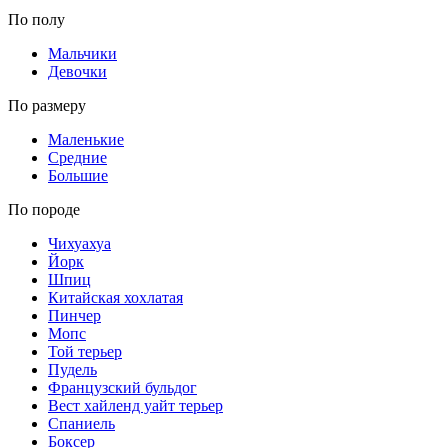
По полу
Мальчики
Девочки
По размеру
Маленькие
Средние
Большие
По породе
Чихуахуа
Йорк
Шпиц
Китайская хохлатая
Пинчер
Мопс
Той терьер
Пудель
Французский бульдог
Вест хайленд уайт терьер
Спаниель
Боксер