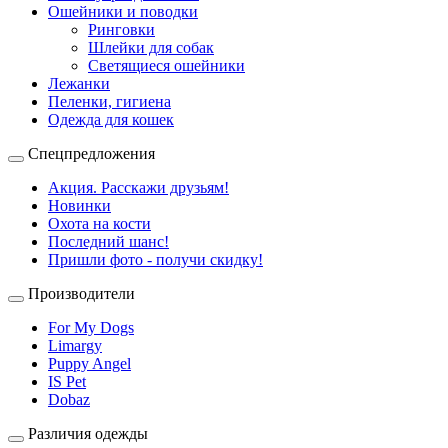
Ошейники и поводки
Ринговки
Шлейки для собак
Светящиеся ошейники
Лежанки
Пеленки, гигиена
Одежда для кошек
Спецпредложения
Акция. Расскажи друзьям!
Новинки
Охота на кости
Последний шанс!
Пришли фото - получи скидку!
Производители
For My Dogs
Limargy
Puppy Angel
IS Pet
Dobaz
Различия одежды