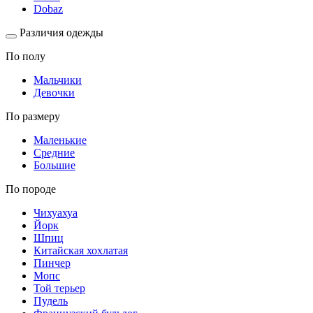
Dobaz
Различия одежды
По полу
Мальчики
Девочки
По размеру
Маленькие
Средние
Большие
По породе
Чихуахуа
Йорк
Шпиц
Китайская хохлатая
Пинчер
Мопс
Той терьер
Пудель