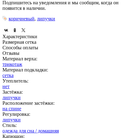
Подпишитесь на уведомления и мы сообщим, когда он
появится в наличии.
коричневый
,
липучки
Характеристики
Размерная сетка
Способы оплаты
Отзывы
Материал верха:
трикотаж
Материал подкладки:
сетка
Утеплитель:
нет
Застёжка:
липучки
Расположение застёжки:
на спине
Регулировка:
липучки
Стиль:
одежда для сна / домашняя
Капюшон: