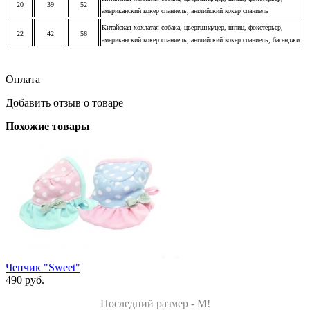
20
39
52
американский кокер спаниель, английский кокер спаниель
Китайская хохлатая собака, цвергшнауцер, шпиц, фокстерьер,
22
42
56
американский кокер спаниель, английский кокер спаниель, басенджи
Оплата
Добавить отзыв о товаре
Похожие товары
Чепчик "Sweet"
490 руб.
Последний размер - M!