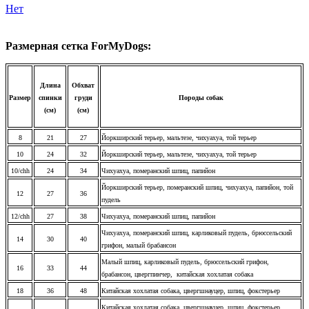
Нет
Размерная сетка ForMyDogs:
Длина
Обхват
Размер
спинки
груди
Породы собак
(см)
(см)
8
21
27
Йоркширский терьер, мальтезе, чихуахуа, той терьер
10
24
32
Йоркширский терьер, мальтезе, чихуахуа, той терьер
10/chh
24
34
Чихуахуа, померанский шпиц, папийон
Йоркширский терьер, померанский шпиц, чихуахуа, папийон, той
12
27
36
пудель
12/chh
27
38
Чихуахуа, померанский шпиц, папийон
Чихуахуа, померанский шпиц, карликовый пудель, брюссельский
14
30
40
грифон, малый брабансон
Малый шпиц, карликовый пудель, брюссельский грифон,
16
33
44
брабансон, цвергпинчер, китайская хохлатая собака
18
36
48
Китайская хохлатая собака, цвергшнауцер, шпиц, фокстерьер
Китайская хохлатая собака, цвергшнауцер, шпиц, фокстерьер,