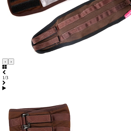
‹
›
1/3