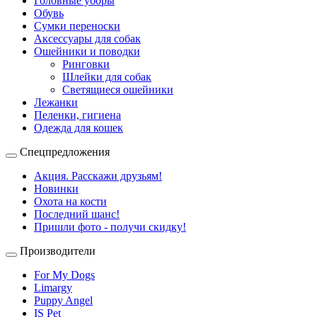
Головные уборы
Обувь
Сумки переноски
Аксессуары для собак
Ошейники и поводки
Ринговки
Шлейки для собак
Светящиеся ошейники
Лежанки
Пеленки, гигиена
Одежда для кошек
Спецпредложения
Акция. Расскажи друзьям!
Новинки
Охота на кости
Последний шанс!
Пришли фото - получи скидку!
Производители
For My Dogs
Limargy
Puppy Angel
IS Pet