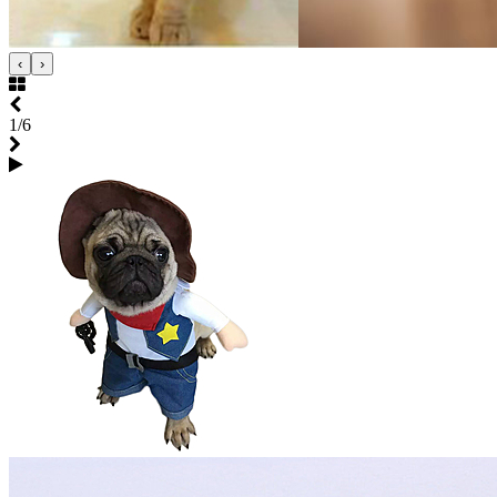
‹
›
1/6