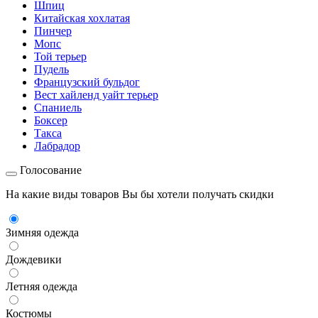
Шпиц
Китайская хохлатая
Пинчер
Мопс
Той терьер
Пудель
Французский бульдог
Вест хайленд уайт терьер
Спаниель
Боксер
Такса
Лабрадор
Голосование
На какие виды товаров Вы бы хотели получать скидки
Зимняя одежда
Дождевики
Летняя одежда
Костюмы