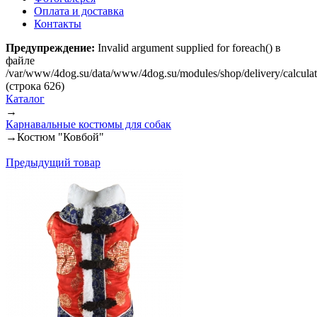
Оплата и доставка
Контакты
Предупреждение:
Invalid argument supplied for foreach() в
файле
/var/www/4dog.su/data/www/4dog.su/modules/shop/delivery/calcula
(строка 626)
Каталог
→
Карнавальные костюмы для собак
→
Костюм "Ковбой"
Предыдущий товар