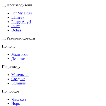
Производители
For My Dogs
Limargy
Puppy Angel
IS Pet
Dobaz
Различия одежды
По полу
Мальчики
Девочки
По размеру
Маленькие
Средние
Большие
По породе
Чихуахуа
Йорк