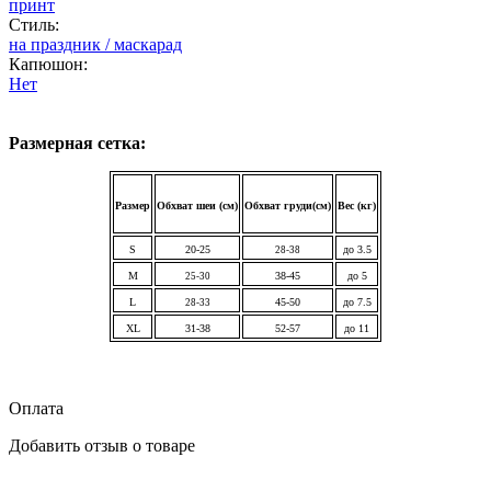
принт
Стиль:
на праздник / маскарад
Капюшон:
Нет
Размерная сетка:
Размер
Обхват шеи (см)
Обхват груди(см)
Вес (кг)
S
20-25
до 3.5
28-38
M
38-45
до 5
25-30
L
45-50
до 7.5
28-33
XL
31-38
52-57
до 11
Оплата
Добавить отзыв о товаре