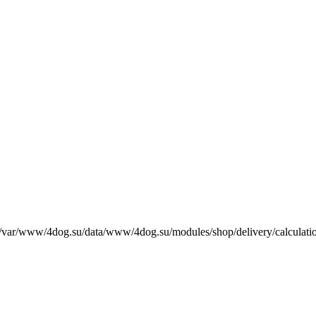
е /var/www/4dog.su/data/www/4dog.su/modules/shop/delivery/calculati