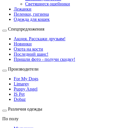
Светящиеся ошейники
Лежанки
Пеленки, гигиена
Одежда для кошек
Спецпредложения
Акция. Расскажи друзьям!
Новинки
Охота на кости
Последний шанс!
Пришли фото - получи скидку!
Производители
For My Dogs
Limargy
Puppy Angel
IS Pet
Dobaz
Различия одежды
По полу