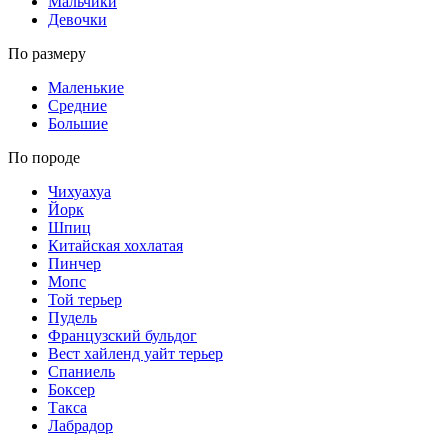
Мальчики
Девочки
По размеру
Маленькие
Средние
Большие
По породе
Чихуахуа
Йорк
Шпиц
Китайская хохлатая
Пинчер
Мопс
Той терьер
Пудель
Французский бульдог
Вест хайленд уайт терьер
Спаниель
Боксер
Такса
Лабрадор