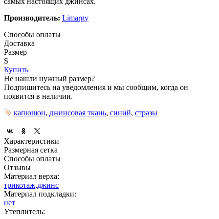
самых настоящих джинсах.
Производитель:
Limargy
Способы оплаты
Доставка
Размер
S
Купить
Не нашли нужный размер?
Подпишитесь на уведомления и мы сообщим, когда он
появится в наличии.
капюшон
,
джинсовая ткань
,
синий
,
стразы
Характеристики
Размерная сетка
Способы оплаты
Отзывы
Материал верха:
трикотаж
,
джинс
Материал подкладки:
нет
Утеплитель: