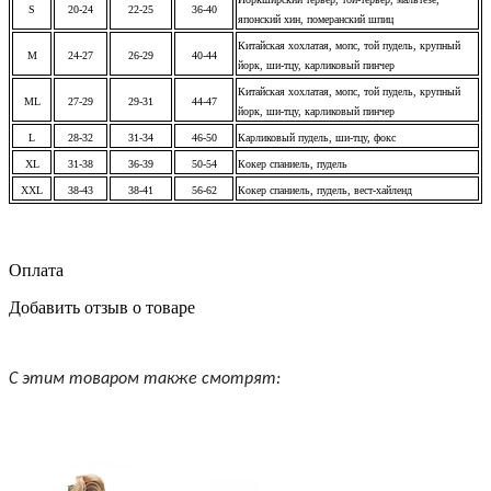
S
20-24
22-25
36-40
японский хин, померанский шпиц
Китайская хохлатая, мопс, той пудель, крупный
M
24-27
26-29
40-44
йорк, ши-тцу, карликовый пинчер
Китайская хохлатая, мопс, той пудель, крупный
ML
27-29
29-31
44-47
йорк, ши-тцу, карликовый пинчер
L
28-32
31-34
46-50
Карликовый пудель, ши-тцу, фокс
XL
31-38
36-39
50-54
Кокер спаниель, пудель
XXL
38-43
38-41
56-62
Кокер спаниель, пудель, вест-хайленд
Оплата
Добавить отзыв о товаре
С этим товаром также смотрят: