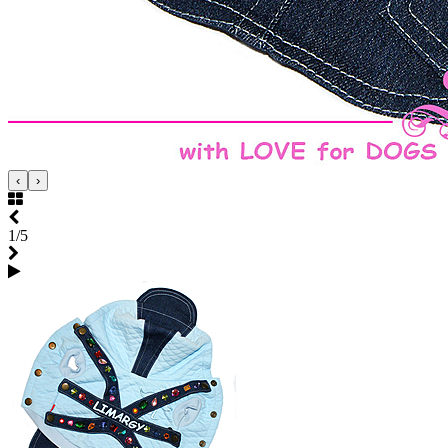
‹
›
1/5