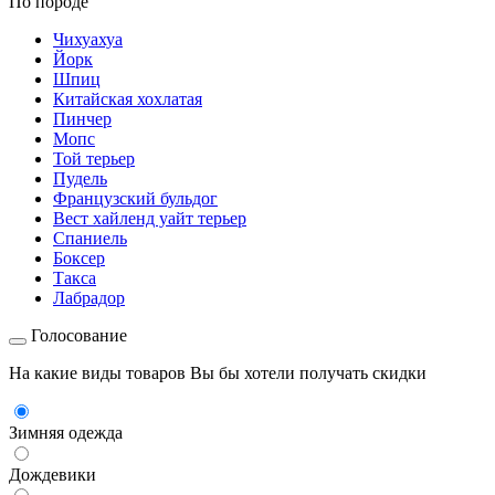
По породе
Чихуахуа
Йорк
Шпиц
Китайская хохлатая
Пинчер
Мопс
Той терьер
Пудель
Французский бульдог
Вест хайленд уайт терьер
Спаниель
Боксер
Такса
Лабрадор
Голосование
На какие виды товаров Вы бы хотели получать скидки
Зимняя одежда
Дождевики