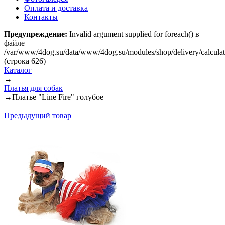
Оплата и доставка
Контакты
Предупреждение:
Invalid argument supplied for foreach() в
файле
/var/www/4dog.su/data/www/4dog.su/modules/shop/delivery/calcula
(строка 626)
Каталог
→
Платья для собак
→
Платье "Line Fire" голубое
Предыдущий товар