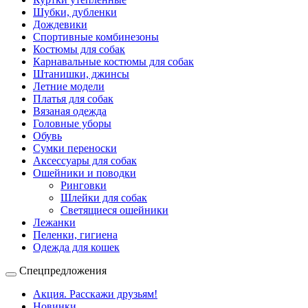
Шубки, дубленки
Дождевики
Спортивные комбинезоны
Костюмы для собак
Карнавальные костюмы для собак
Штанишки, джинсы
Летние модели
Платья для собак
Вязаная одежда
Головные уборы
Обувь
Сумки переноски
Аксессуары для собак
Ошейники и поводки
Ринговки
Шлейки для собак
Светящиеся ошейники
Лежанки
Пеленки, гигиена
Одежда для кошек
Спецпредложения
Акция. Расскажи друзьям!
Новинки