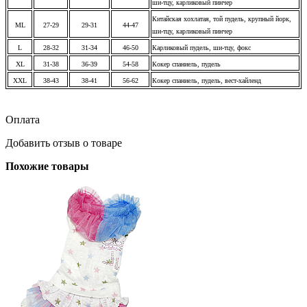
ши-тцу, карликовый пинчер
Китайская хохлатая, той пудель, крупный йорк,
ML
27-29
29-31
44-47
ши-тцу, карликовый пинчер
L
28-32
31-34
46-50
Карликовый пудель, ши-тцу, фокс
XL
31-38
36-39
54-58
Кокер спаниель, пудель
XXL
38-43
38-41
56-62
Кокер спаниель, пудель, вест-хайленд
Оплата
Добавить отзыв о товаре
Похожие товары