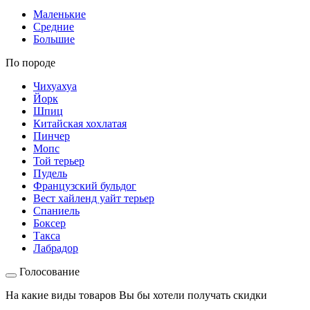
Маленькие
Средние
Большие
По породе
Чихуахуа
Йорк
Шпиц
Китайская хохлатая
Пинчер
Мопс
Той терьер
Пудель
Французский бульдог
Вест хайленд уайт терьер
Спаниель
Боксер
Такса
Лабрадор
Голосование
На какие виды товаров Вы бы хотели получать скидки