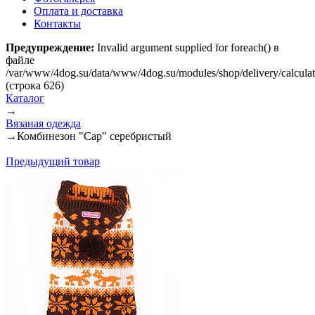
Оплата и доставка
Контакты
Предупреждение:
Invalid argument supplied for foreach() в
файле
/var/www/4dog.su/data/www/4dog.su/modules/shop/delivery/calcula
(строка 626)
Каталог
→
Вязаная одежда
→
Комбинезон "Cap" серебристый
Предыдущий товар