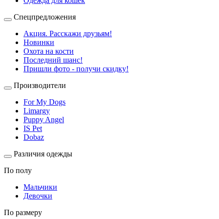
Одежда для кошек
Спецпредложения
Акция. Расскажи друзьям!
Новинки
Охота на кости
Последний шанс!
Пришли фото - получи скидку!
Производители
For My Dogs
Limargy
Puppy Angel
IS Pet
Dobaz
Различия одежды
По полу
Мальчики
Девочки
По размеру