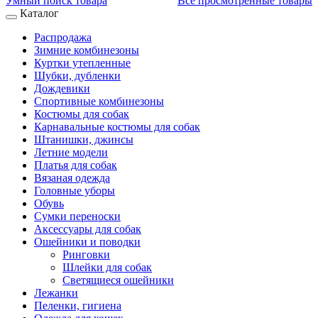
Умный поиск товара
Все просмотренные товары
Каталог
Распродажа
Зимние комбинезоны
Куртки утепленные
Шубки, дубленки
Дождевики
Спортивные комбинезоны
Костюмы для собак
Карнавальные костюмы для собак
Штанишки, джинсы
Летние модели
Платья для собак
Вязаная одежда
Головные уборы
Обувь
Сумки переноски
Аксессуары для собак
Ошейники и поводки
Ринговки
Шлейки для собак
Светящиеся ошейники
Лежанки
Пеленки, гигиена