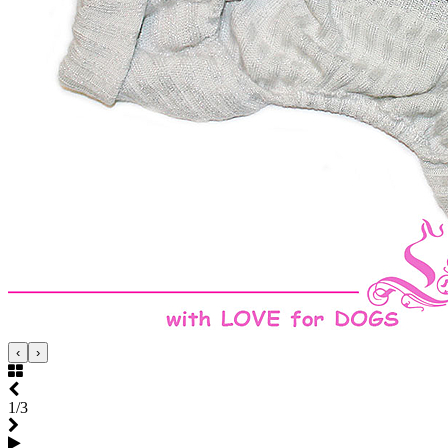
‹
›
1/3