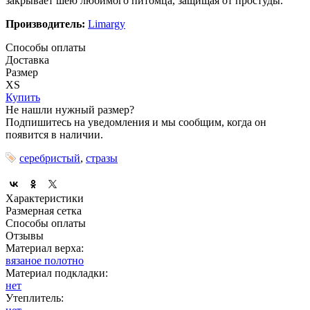
закрывает шею любимого питомца, защищая от простуды.
Производитель:
Limargy
Способы оплаты
Доставка
Размер
XS
Купить
Не нашли нужный размер?
Подпишитесь на уведомления и мы сообщим, когда он
появится в наличии.
серебристый
,
стразы
Характеристики
Размерная сетка
Способы оплаты
Отзывы
Материал верха:
вязаное полотно
Материал подкладки:
нет
Утеплитель: