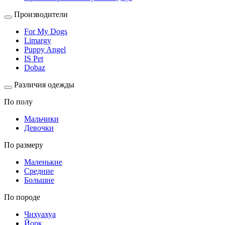
Производители
For My Dogs
Limargy
Puppy Angel
IS Pet
Dobaz
Различия одежды
По полу
Мальчики
Девочки
По размеру
Маленькие
Средние
Большие
По породе
Чихуахуа
Йорк