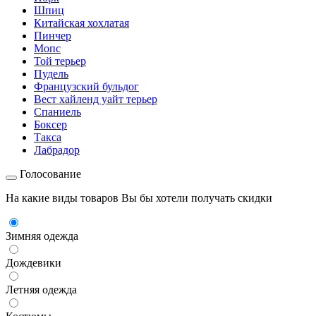
Шпиц
Китайская хохлатая
Пинчер
Мопс
Той терьер
Пудель
Французский бульдог
Вест хайленд уайт терьер
Спаниель
Боксер
Такса
Лабрадор
Голосование
На какие виды товаров Вы бы хотели получать скидки
Зимняя одежда
Дождевики
Летняя одежда