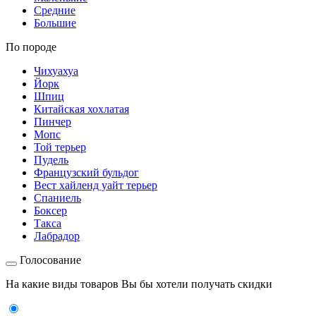
Средние
Большие
По породе
Чихуахуа
Йорк
Шпиц
Китайская хохлатая
Пинчер
Мопс
Той терьер
Пудель
Французский бульдог
Вест хайленд уайт терьер
Спаниель
Боксер
Такса
Лабрадор
Голосование
На какие виды товаров Вы бы хотели получать скидки