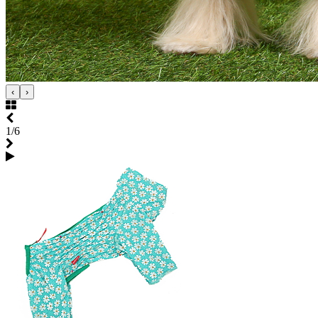
‹
›
1/6