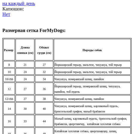
на каждый день
Капюшон:
Нет
Размерная сетка ForMyDogs:
Длина
Обхват
Размер
Породы собак
спинки (см)
груди (см)
8
21
27
Йоркширский терьер, мальтезе, чихуахуа, той терьер
10
24
32
Йоркширский терьер, мальтезе, чихуахуа, той терьер
10/chh
24
34
Чихуахуа, померанский шпиц, папийон
Йоркширский терьер, померанский шпиц, чихуахуа,
12
27
36
папийон, той пудель
12/chh
27
38
Чихуахуа, померанский шпиц, папийон
Чихуахуа, померанский шпиц, карликовый пудель,
14
30
40
брюссельский грифон, малый брабансон
Малый шпиц, карликовый пудель, брюссельский грифон,
16
33
44
брабансон, цвергпинчер, китайская хохлатая собака
Китайская хохлатая собака, цвергшнауцер, шпиц,
18
36
48