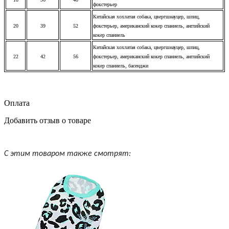
фокстерьер
Китайская хохлатая собака, цвергшнауцер, шпиц,
20
39
52
фокстерьер, американский кокер спаниель, английский
кокер спаниель
Китайская хохлатая собака, цвергшнауцер, шпиц,
22
42
56
фокстерьер, американский кокер спаниель, английский
кокер спаниель, басенджи
Оплата
Добавить отзыв о товаре
С этим товаром также смотрят: