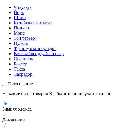
Чихуахуа
Йорк
Шпиц
Китайская хохлатая
Пинчер
Мопс
Той терьер
Пудель
Французский бульдог
Вест хайленд уайт терьер
Спаниель
Боксер
Такса
Лабрадор
Голосование
На какие виды товаров Вы бы хотели получать скидки
Зимняя одежда
Дождевики