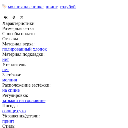
молния на спинке
,
принт
,
голубой
Характеристики
Размерная сетка
Способы оплаты
Отзывы
Материал верха:
полированный хлопок
Материал подкладки:
нет
Утеплитель:
нет
Застёжка:
молния
Расположение застёжки:
на спине
Регулировка:
затяжки на горловине
Погода:
солнце
,
сухо
Украшения/детали:
принт
Стиль: