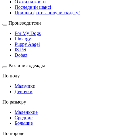
Охота на кости
Последний шанс!
Пришли фото - получи скидку!
Производители
For My Dogs
Limargy
Puppy Angel
IS Pet
Dobaz
Различия одежды
По полу
Мальчики
Девочки
По размеру
Маленькие
Средние
Большие
По породе