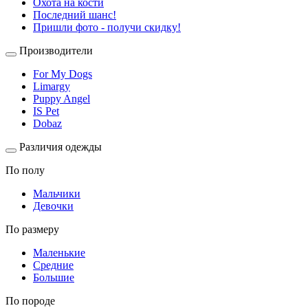
Охота на кости
Последний шанс!
Пришли фото - получи скидку!
Производители
For My Dogs
Limargy
Puppy Angel
IS Pet
Dobaz
Различия одежды
По полу
Мальчики
Девочки
По размеру
Маленькие
Средние
Большие
По породе