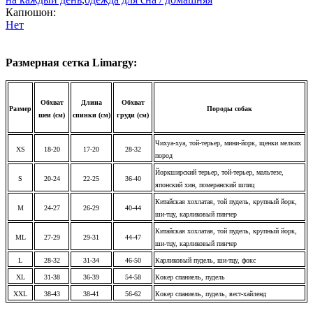
Капюшон:
Нет
Размерная сетка Limargy:
Обхват
Длина
Обхват
Размер
Породы собак
шеи (см)
спинки (см)
груди (см)
Чихуа-хуа, той-терьер, мини-йорк, щенки мелких
XS
18-20
17-20
28-32
пород
Йоркширский терьер, той-терьер, мальтезе,
S
20-24
22-25
36-40
японский хин, померанский шпиц
Китайская хохлатая, той пудель, крупный йорк,
M
24-27
26-29
40-44
ши-тцу, карликовый пинчер
Китайская хохлатая, той пудель, крупный йорк,
ML
27-29
29-31
44-47
ши-тцу, карликовый пинчер
L
28-32
31-34
46-50
Карликовый пудель, ши-тцу, фокс
XL
31-38
36-39
54-58
Кокер спаниель, пудель
XXL
38-43
38-41
56-62
Кокер спаниель, пудель, вест-хайленд