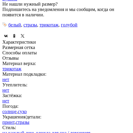
Не нашли нужный размер?
Подпишитесь на уведомления и мы сообщим, когда он
появится в наличии.
белый
,
стразы
,
трикотаж
,
голубой
Характеристики
Размерная сетка
Способы оплаты
Отзывы
Материал верха:
трикотаж
Материал подкладки:
нет
Утеплитель:
нет
Застёжка:
нет
Погода:
солнце
,
сухо
Украшения/детали:
принт
,
стразы
Стиль:
на каждый день
,
одежда для сна / домашняя