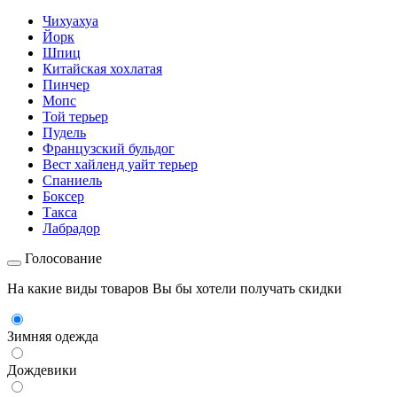
Чихуахуа
Йорк
Шпиц
Китайская хохлатая
Пинчер
Мопс
Той терьер
Пудель
Французский бульдог
Вест хайленд уайт терьер
Спаниель
Боксер
Такса
Лабрадор
Голосование
На какие виды товаров Вы бы хотели получать скидки
Зимняя одежда
Дождевики