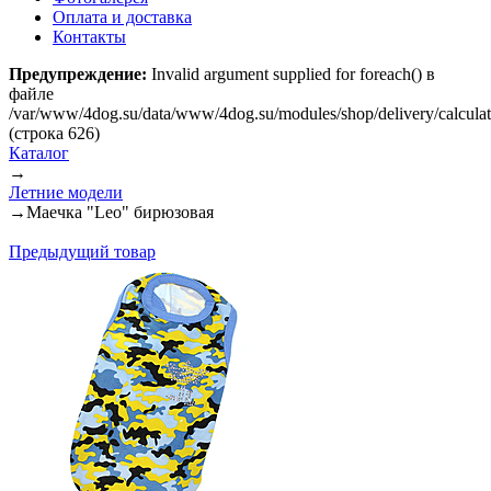
Оплата и доставка
Контакты
Предупреждение:
Invalid argument supplied for foreach() в
файле
/var/www/4dog.su/data/www/4dog.su/modules/shop/delivery/calcula
(строка 626)
Каталог
→
Летние модели
→
Маечка "Leo" бирюзовая
Предыдущий товар