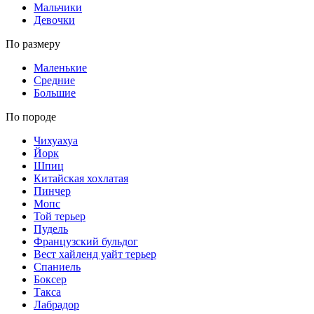
Мальчики
Девочки
По размеру
Маленькие
Средние
Большие
По породе
Чихуахуа
Йорк
Шпиц
Китайская хохлатая
Пинчер
Мопс
Той терьер
Пудель
Французский бульдог
Вест хайленд уайт терьер
Спаниель
Боксер
Такса
Лабрадор