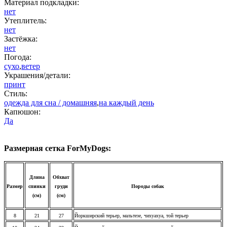
Материал подкладки:
нет
Утеплитель:
нет
Застёжка:
нет
Погода:
сухо
,
ветер
Украшения/детали:
принт
Стиль:
одежда для сна / домашняя
,
на каждый день
Капюшон:
Да
Размерная сетка ForMyDogs:
Длина
Обхват
Размер
спинки
груди
Породы собак
(см)
(см)
8
21
27
Йоркширский терьер, мальтезе, чихуахуа, той терьер