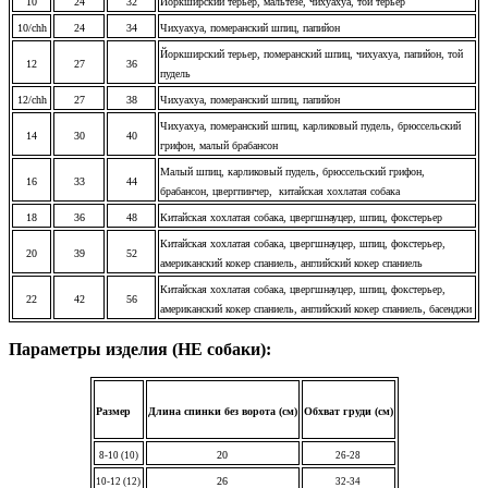
10
24
32
Йоркширский терьер, мальтезе, чихуахуа, той терьер
10/chh
24
34
Чихуахуа, померанский шпиц, папийон
Йоркширский терьер, померанский шпиц, чихуахуа, папийон, той
12
27
36
пудель
12/chh
27
38
Чихуахуа, померанский шпиц, папийон
Чихуахуа, померанский шпиц, карликовый пудель, брюссельский
14
30
40
грифон, малый брабансон
Малый шпиц, карликовый пудель, брюссельский грифон,
16
33
44
брабансон, цвергпинчер, китайская хохлатая собака
18
36
48
Китайская хохлатая собака, цвергшнауцер, шпиц, фокстерьер
Китайская хохлатая собака, цвергшнауцер, шпиц, фокстерьер,
20
39
52
американский кокер спаниель, английский кокер спаниель
Китайская хохлатая собака, цвергшнауцер, шпиц, фокстерьер,
22
42
56
американский кокер спаниель, английский кокер спаниель, басенджи
Параметры изделия (НЕ собаки):
Размер
Длина спинки без ворота (см)
Обхват груди (см)
20
8-10 (10)
26-28
26
10-12 (12)
32-34