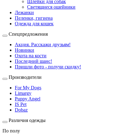
Шлейки для собак
Светящиеся ошейники
Лежанки
Пеленки, гигиена
Одежда для кошек
Спецпредложения
Акция. Расскажи друзьям!
Новинки
Охота на кости
Последний шанс!
Пришли фото - получи скидку!
Производители
For My Dogs
Limargy
Puppy Angel
IS Pet
Dobaz
Различия одежды
По полу