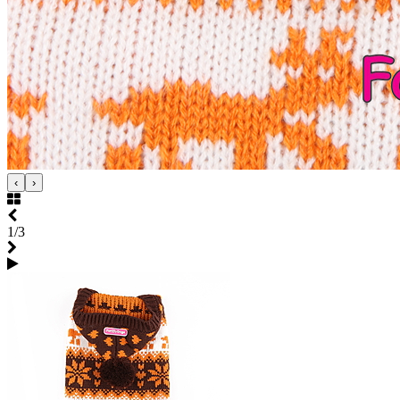
‹
›
1/3