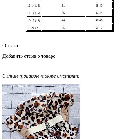
12-14 (14)
31
38-40
14-16 (16)
36
42-44
16-18 (18)
40
46-48
18-20 (20)
45
50-52
Оплата
Добавить отзыв о товаре
С этим товаром также смотрят: