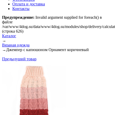
Оплата и доставка
Контакты
Предупреждение:
Invalid argument supplied for foreach() в
файле
/var/www/4dog.su/data/www/4dog.su/modules/shop/delivery/calcula
(строка 626)
Каталог
→
Вязаная одежда
→
Джемпер с капюшоном Орнамент коричневый
Предыдущий товар