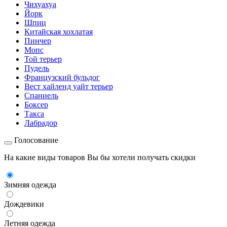
Чихуахуа
Йорк
Шпиц
Китайская хохлатая
Пинчер
Мопс
Той терьер
Пудель
Французский бульдог
Вест хайленд уайт терьер
Спаниель
Боксер
Такса
Лабрадор
Голосование
На какие виды товаров Вы бы хотели получать скидки
Зимняя одежда
Дождевики
Летняя одежда