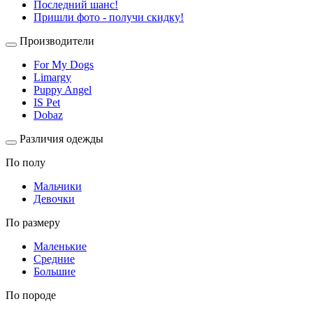
Последний шанс!
Пришли фото - получи скидку!
Производители
For My Dogs
Limargy
Puppy Angel
IS Pet
Dobaz
Различия одежды
По полу
Мальчики
Девочки
По размеру
Маленькие
Средние
Большие
По породе