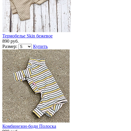
Термобелье Skin бежевое
890 руб.
Размер:
Купить
Комбинезон-боди Полоска