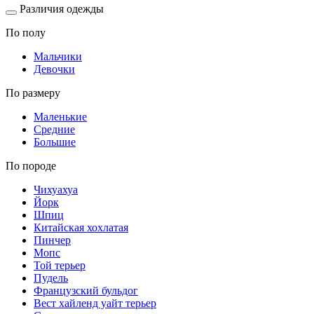
Различия одежды
По полу
Мальчики
Девочки
По размеру
Маленькие
Средние
Большие
По породе
Чихуахуа
Йорк
Шпиц
Китайская хохлатая
Пинчер
Мопс
Той терьер
Пудель
Французский бульдог
Вест хайленд уайт терьер