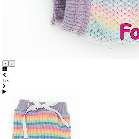
‹
›
1/3