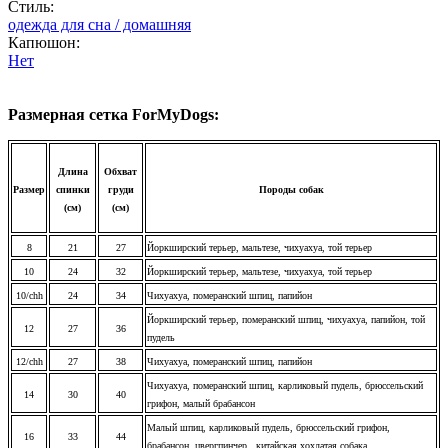
Стиль:
одежда для сна / домашняя
Капюшон:
Нет
Размерная сетка ForMyDogs:
Длина
Обхват
Размер
спинки
груди
Породы собак
(см)
(см)
8
21
27
Йоркширский терьер, мальтезе, чихуахуа, той терьер
10
24
32
Йоркширский терьер, мальтезе, чихуахуа, той терьер
10/chh
24
34
Чихуахуа, померанский шпиц, папийон
Йоркширский терьер, померанский шпиц, чихуахуа, папийон, той
12
27
36
пудель
12/chh
27
38
Чихуахуа, померанский шпиц, папийон
Чихуахуа, померанский шпиц, карликовый пудель, брюссельский
14
30
40
грифон, малый брабансон
Малый шпиц, карликовый пудель, брюссельский грифон,
16
33
44
брабансон, цвергпинчер, китайская хохлатая собака