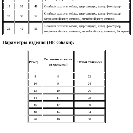
18
36
48
Китайская хохлатая собака, цвергшнауцер, шпиц, фокстерьер
Китайская хохлатая собака, цвергшнауцер, шпиц, фокстерьер,
20
39
52
американский кокер спаниель, английский кокер спаниель
Китайская хохлатая собака, цвергшнауцер, шпиц, фокстерьер,
22
42
56
американский кокер спаниель, английский кокер спаниель, басенджи
Параметры изделия (НЕ собаки):
Расстояние от талии
Размер
Обхват талии(см)
до хвоста (см)
8
8
22
10
9
24
12
10
26
14
11
28
16
12
30
18
14
34
20
16
38