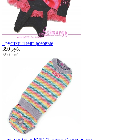
Трусики "Belt" розовые
390 руб.
590 руб.
Трусики-боди FMD "Полоска" сиреневое