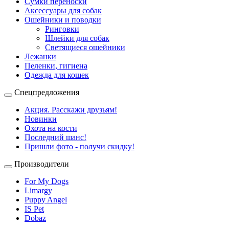
Сумки переноски
Аксессуары для собак
Ошейники и поводки
Ринговки
Шлейки для собак
Светящиеся ошейники
Лежанки
Пеленки, гигиена
Одежда для кошек
Спецпредложения
Акция. Расскажи друзьям!
Новинки
Охота на кости
Последний шанс!
Пришли фото - получи скидку!
Производители
For My Dogs
Limargy
Puppy Angel
IS Pet
Dobaz