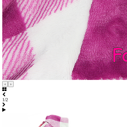
‹
›
1/2