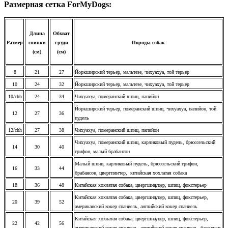
Размерная сетка ForMyDogs:
Длина
Обхват
Размер
спинки
груди
Породы собак
(см)
(см)
8
21
27
Йоркширский терьер, мальтезе, чихуахуа, той терьер
10
24
32
Йоркширский терьер, мальтезе, чихуахуа, той терьер
10/chh
24
34
Чихуахуа, померанский шпиц, папийон
Йоркширский терьер, померанский шпиц, чихуахуа, папийон, той
12
27
36
пудель
12/chh
27
38
Чихуахуа, померанский шпиц, папийон
Чихуахуа, померанский шпиц, карликовый пудель, брюссельский
14
30
40
грифон, малый брабансон
Малый шпиц, карликовый пудель, брюссельский грифон,
16
33
44
брабансон, цвергпинчер, китайская хохлатая собака
18
36
48
Китайская хохлатая собака, цвергшнауцер, шпиц, фокстерьер
Китайская хохлатая собака, цвергшнауцер, шпиц, фокстерьер,
20
39
52
американский кокер спаниель, английский кокер спаниель
Китайская хохлатая собака, цвергшнауцер, шпиц, фокстерьер,
22
42
56
американский кокер спаниель, английский кокер спаниель, басенджи