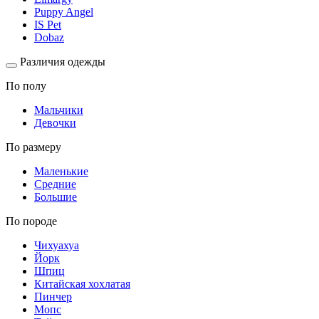
Puppy Angel
IS Pet
Dobaz
Различия одежды
По полу
Мальчики
Девочки
По размеру
Маленькие
Средние
Большие
По породе
Чихуахуа
Йорк
Шпиц
Китайская хохлатая
Пинчер
Мопс