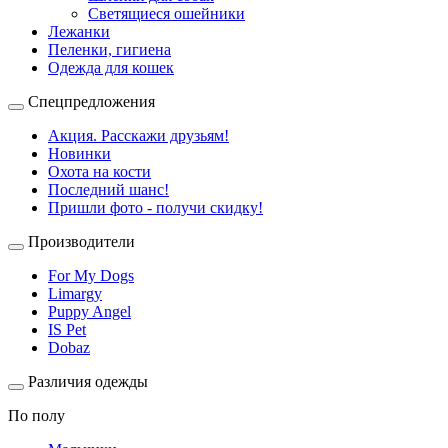
Светящиеся ошейники
Лежанки
Пеленки, гигиена
Одежда для кошек
Спецпредложения
Акция. Расскажи друзьям!
Новинки
Охота на кости
Последний шанс!
Пришли фото - получи скидку!
Производители
For My Dogs
Limargy
Puppy Angel
IS Pet
Dobaz
Различия одежды
По полу