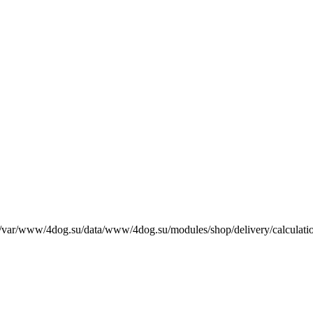
е /var/www/4dog.su/data/www/4dog.su/modules/shop/delivery/calculati