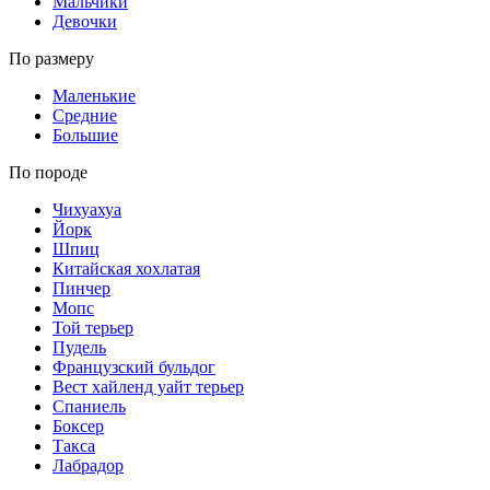
Мальчики
Девочки
По размеру
Маленькие
Средние
Большие
По породе
Чихуахуа
Йорк
Шпиц
Китайская хохлатая
Пинчер
Мопс
Той терьер
Пудель
Французский бульдог
Вест хайленд уайт терьер
Спаниель
Боксер
Такса
Лабрадор