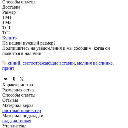
Способы оплаты
Доставка
Размер
ТМ1
ТМ2
ТС1
ТС2
Купить
Не нашли нужный размер?
Подпишитесь на уведомления и мы сообщим, когда он
появится в наличии.
синий
,
светоотражающие вставки
,
молния на спинке
,
принт
Характеристики
Размерная сетка
Способы оплаты
Отзывы
Материал верха:
плотный полиэстер
Материал подкладки:
гладкая тонкая
Утеплитель: