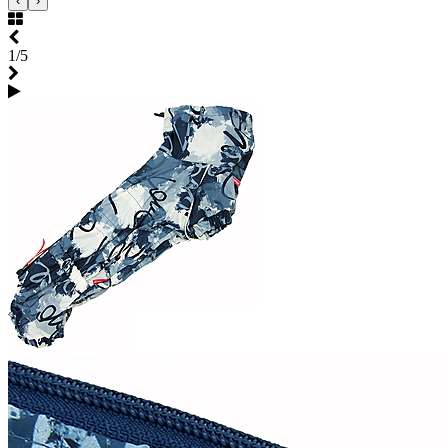
‹
›
1/5