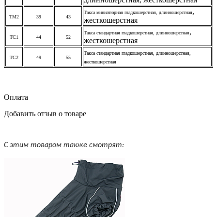
,
Такса миниатюрная гладкошерстная,
длинношерстная
ТМ2
39
43
жесткошерстная
,
Такса стандартная гладкошерстная,
длинношерстная
ТС1
44
52
жесткошерстная
Такса стандартная гладкошерстная,
длинношерстная
,
ТС2
49
55
жесткошерстная
Оплата
Добавить отзыв о товаре
С этим товаром также смотрят: