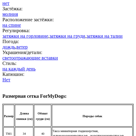
нет
Застёжка:
молния
Расположение застёжки:
на спине
Регулировка:
затяжки на горловине
,
затяжки на груди
,
затяжки на талии
Погода:
дождь
,
ветер
Украшения/детали:
светоотражающие вставки
Стиль:
на каждый день
Капюшон:
Нет
Размерная сетка ForMyDogs:
Длина
Обхват
Размер
Породы собак
спинки (см)
груди (см)
Такса миниатюрная гладкошерстная,
ТМ1
34
40
длинношерстная, жесткошерстная