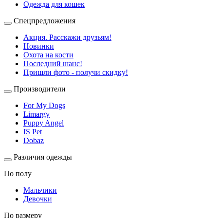
Одежда для кошек
Спецпредложения
Акция. Расскажи друзьям!
Новинки
Охота на кости
Последний шанс!
Пришли фото - получи скидку!
Производители
For My Dogs
Limargy
Puppy Angel
IS Pet
Dobaz
Различия одежды
По полу
Мальчики
Девочки
По размеру