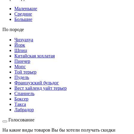
Маленькие
Средние
Большие
По породе
Чихуахуа
Йорк
Шпиц
Китайская хохлатая
Пинчер
Мопс
Той терьер
Пудель
Французский бульдог
Вест хайленд уайт терьер
Спаниель
Боксер
Такса
Лабрадор
Голосование
На какие виды товаров Вы бы хотели получать скидки