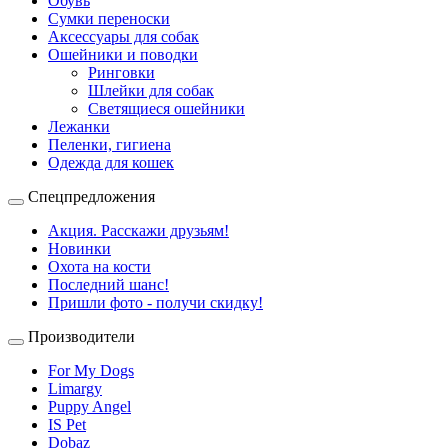
Обувь
Сумки переноски
Аксессуары для собак
Ошейники и поводки
Ринговки
Шлейки для собак
Светящиеся ошейники
Лежанки
Пеленки, гигиена
Одежда для кошек
Спецпредложения
Акция. Расскажи друзьям!
Новинки
Охота на кости
Последний шанс!
Пришли фото - получи скидку!
Производители
For My Dogs
Limargy
Puppy Angel
IS Pet
Dobaz