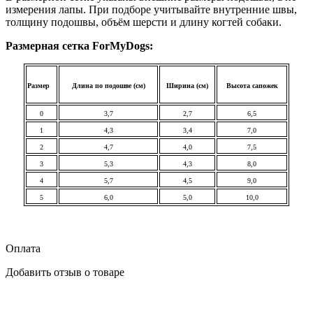
измерения лапы. При подборе учитывайте внутренние швы,
толщину подошвы, объём шерсти и длину когтей собаки.
Размерная сетка ForMyDogs:
Размер
Длина по подошве (см)
Ширина (см)
Высота сапожек
0
3,7
2,7
6,5
1
4,3
3,4
7,0
2
4,7
4,0
7,5
3
5,3
4,3
8,0
4
5,7
4,5
9,0
5
6,0
5,0
10,0
Оплата
Добавить отзыв о товаре