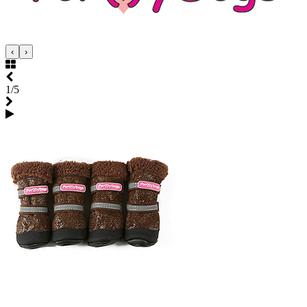
‹
›
1/5