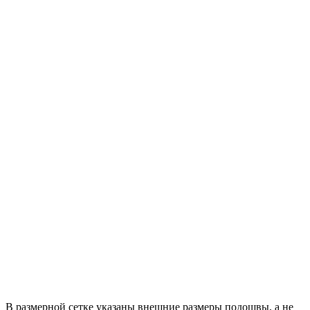
В размерной сетке указаны внешние размеры подошвы, а не