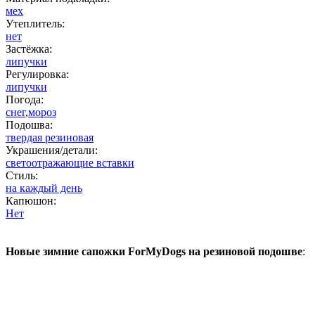
мех
Утеплитель:
нет
Застёжка:
липучки
Регулировка:
липучки
Погода:
снег
,
мороз
Подошва:
твердая резиновая
Украшения/детали:
светоотражающие вставки
Стиль:
на каждый день
Капюшон:
Нет
Новые зимние сапожки ForMyDogs на резиновой подошве
: