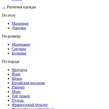
Различия одежды
По полу
Мальчики
Девочки
По размеру
Маленькие
Средние
Большие
По породе
Чихуахуа
Йорк
Шпиц
Китайская хохлатая
Пинчер
Мопс
Той терьер
Пудель
Французский бульдог