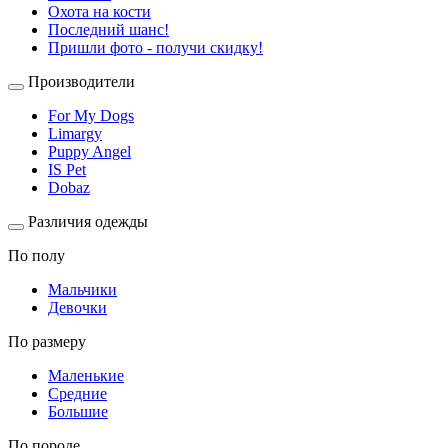
Охота на кости
Последний шанс!
Пришли фото - получи скидку!
Производители
For My Dogs
Limargy
Puppy Angel
IS Pet
Dobaz
Различия одежды
По полу
Мальчики
Девочки
По размеру
Маленькие
Средние
Большие
По породе