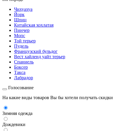
Чихуахуа
Йорк
Шпиц
Китайская хохлатая
Пинчер
Мопс
Той терьер
Пудель
Французский бульдог
Вест хайленд уайт терьер
Спаниель
Боксер
Такса
Лабрадор
Голосование
На какие виды товаров Вы бы хотели получать скидки
Зимняя одежда
Дождевики