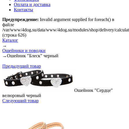
Оплата и доставка
Контакты
Предупреждение:
Invalid argument supplied for foreach() в
файле
/var/www/4dog.su/data/www/4dog.su/modules/shop/delivery/calcula
(строка 626)
Каталог
→
Ошейники и поводки
→
Ошейник "Блеск" черный
Предыдущий товар
Ошейник "Сердце"
велюровый черный
Следующий товар