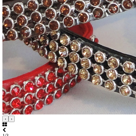
‹
›
1/3