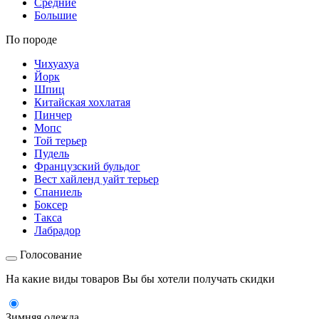
Средние
Большие
По породе
Чихуахуа
Йорк
Шпиц
Китайская хохлатая
Пинчер
Мопс
Той терьер
Пудель
Французский бульдог
Вест хайленд уайт терьер
Спаниель
Боксер
Такса
Лабрадор
Голосование
На какие виды товаров Вы бы хотели получать скидки
Зимняя одежда