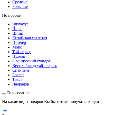
Средние
Большие
По породе
Чихуахуа
Йорк
Шпиц
Китайская хохлатая
Пинчер
Мопс
Той терьер
Пудель
Французский бульдог
Вест хайленд уайт терьер
Спаниель
Боксер
Такса
Лабрадор
Голосование
На какие виды товаров Вы бы хотели получать скидки