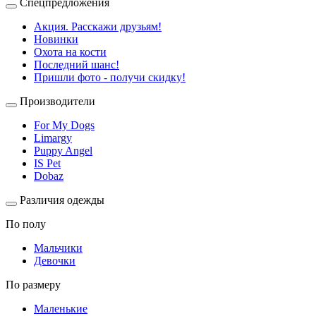
Спецпредложения
Акция. Расскажи друзьям!
Новинки
Охота на кости
Последний шанс!
Пришли фото - получи скидку!
Производители
For My Dogs
Limargy
Puppy Angel
IS Pet
Dobaz
Различия одежды
По полу
Мальчики
Девочки
По размеру
Маленькие