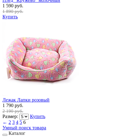
Плед "Кружево" молочный
1 590 руб.
1 890 руб.
Купить
Лежак Лапки розовый
1 790 руб.
2 190 руб.
Размер:
Купить
←
2
3
4
5
6
Умный поиск товара
Каталог