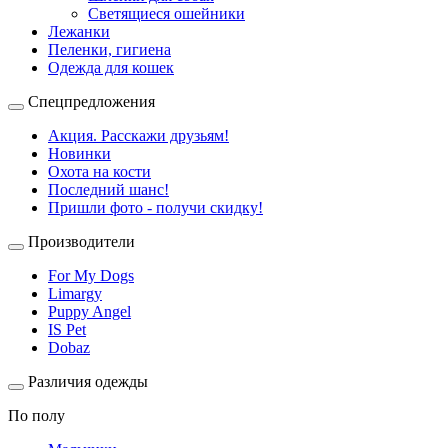
Светящиеся ошейники
Лежанки
Пеленки, гигиена
Одежда для кошек
Спецпредложения
Акция. Расскажи друзьям!
Новинки
Охота на кости
Последний шанс!
Пришли фото - получи скидку!
Производители
For My Dogs
Limargy
Puppy Angel
IS Pet
Dobaz
Различия одежды
По полу