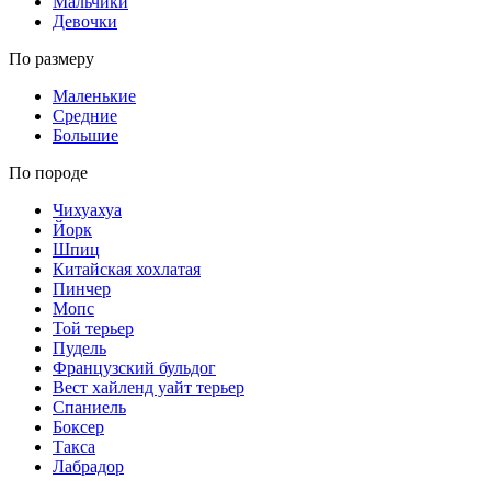
Мальчики
Девочки
По размеру
Маленькие
Средние
Большие
По породе
Чихуахуа
Йорк
Шпиц
Китайская хохлатая
Пинчер
Мопс
Той терьер
Пудель
Французский бульдог
Вест хайленд уайт терьер
Спаниель
Боксер
Такса
Лабрадор