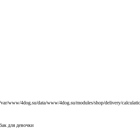
е /var/www/4dog.su/data/www/4dog.su/modules/shop/delivery/calculati
бак для девочки