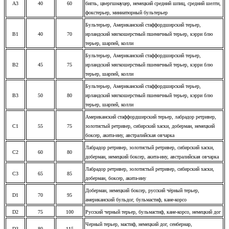
A3
40
60
бигль, цвергшнауцер, немецкий средний шпиц, средний шелти,
фокстерьер, миниатюрный бультерьер
Бультерьер, Американский стаффордширский терьер,
B1
40
70
ирландский мягкошерстный пшеничный терьер, кэрри блю
терьер, шарпей, колли
Бультерьер, Американский стаффордширский терьер,
B2
45
75
ирландский мягкошерстный пшеничный терьер, кэрри блю
терьер, шарпей, колли
Бультерьер, Американский стаффордширский терьер,
B3
50
80
ирландский мягкошерстный пшеничный терьер, кэрри блю
терьер, шарпей, колли
Американский стаффордширский терьер, л
абрадор ретривер,
C1
55
75
золотистый ретривер, сибирский хаски, доберман, немецкий
боксер, акита-ину, австралийская овчарка
Лабрадор ретривер, золотистый ретривер, сибирский хаски,
C2
60
80
доберман, немецкий боксер, акита-ину, австралийская овчарка
Лабрадор ретривер, золотистый ретривер, сибирский хаски,
C3
65
85
доберман, боксер, акита-ину
Доберман, немецкий боксер, русский чёрный терьер,
D1
70
95
американский бульдог, бульмастиф, кане-корсо
D2
75
100
Русский черный терьер, бульмастиф, кане-корсо, немецкий дог
Черный терьер, мастиф, немецкий дог, сенбернар,
D3
80
115