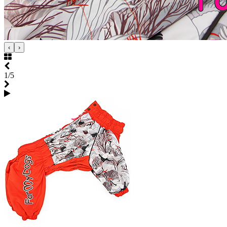
‹
›
1/5