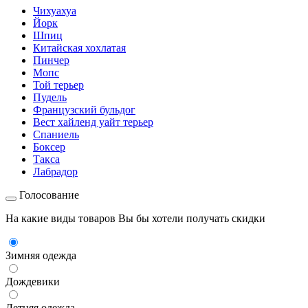
Чихуахуа
Йорк
Шпиц
Китайская хохлатая
Пинчер
Мопс
Той терьер
Пудель
Французский бульдог
Вест хайленд уайт терьер
Спаниель
Боксер
Такса
Лабрадор
Голосование
На какие виды товаров Вы бы хотели получать скидки
Зимняя одежда
Дождевики
Летняя одежда