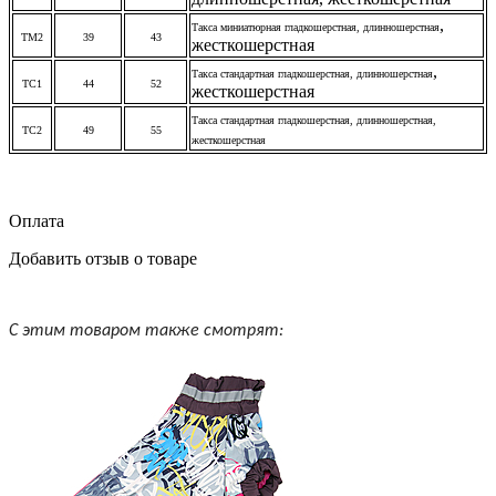
,
Такса миниатюрная гладкошерстная,
длинношерстная
ТМ2
39
43
жесткошерстная
,
Такса стандартная гладкошерстная,
длинношерстная
ТС1
44
52
жесткошерстная
Такса стандартная гладкошерстная,
длинношерстная
,
ТС2
49
55
жесткошерстная
Оплата
Добавить отзыв о товаре
С этим товаром также смотрят: