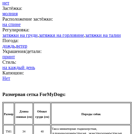
нет
Застёжка:
молния
Расположение застёжки:
на спине
Регулировка:
затяжки на груди
,
затяжки на горловине
,
затяжки на талии
Погода:
дождь
,
ветер
Украшения/детали:
принт
Стиль:
на каждый день
Капюшон:
Нет
Размерная сетка ForMyDogs:
Длина
Обхват
Размер
Породы собак
спинки (см)
груди (см)
Такса миниатюрная гладкошерстная,
ТМ1
34
40
длинношерстная, жесткошерстная