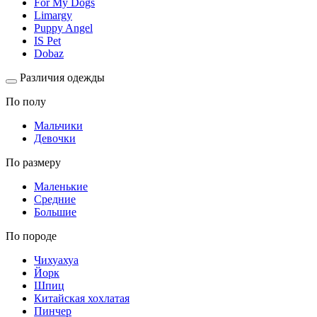
For My Dogs
Limargy
Puppy Angel
IS Pet
Dobaz
Различия одежды
По полу
Мальчики
Девочки
По размеру
Маленькие
Средние
Большие
По породе
Чихуахуа
Йорк
Шпиц
Китайская хохлатая
Пинчер