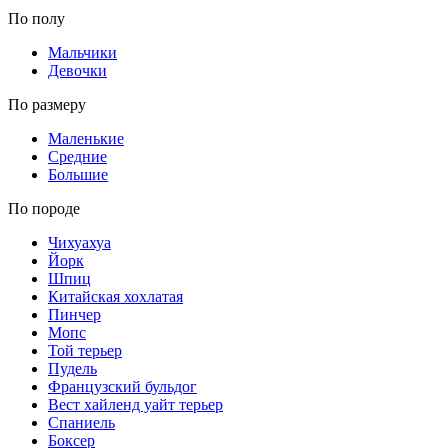
По полу
Мальчики
Девочки
По размеру
Маленькие
Средние
Большие
По породе
Чихуахуа
Йорк
Шпиц
Китайская хохлатая
Пинчер
Мопс
Той терьер
Пудель
Французский бульдог
Вест хайленд уайт терьер
Спаниель
Боксер