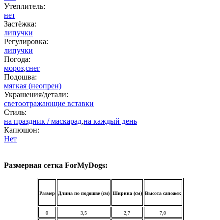
Утеплитель:
нет
Застёжка:
липучки
Регулировка:
липучки
Погода:
мороз
,
снег
Подошва:
мягкая (неопрен)
Украшения/детали:
светоотражающие вставки
Стиль:
на праздник / маскарад
,
на каждый день
Капюшон:
Нет
Размерная сетка ForMyDogs:
Размер
Длина по подошве (см)
Ширина (см)
Высота сапожек
0
3,5
2,7
7,0