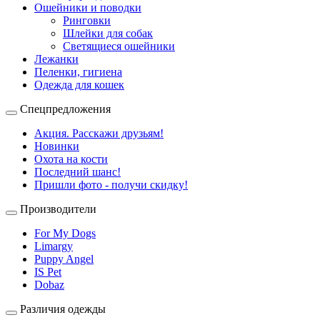
Ошейники и поводки
Ринговки
Шлейки для собак
Светящиеся ошейники
Лежанки
Пеленки, гигиена
Одежда для кошек
Спецпредложения
Акция. Расскажи друзьям!
Новинки
Охота на кости
Последний шанс!
Пришли фото - получи скидку!
Производители
For My Dogs
Limargy
Puppy Angel
IS Pet
Dobaz
Различия одежды