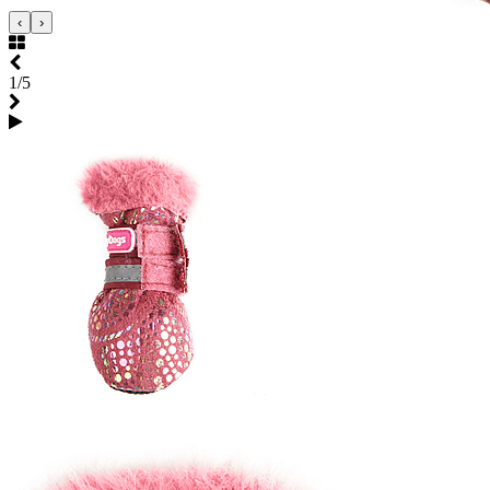
‹
›
1/5