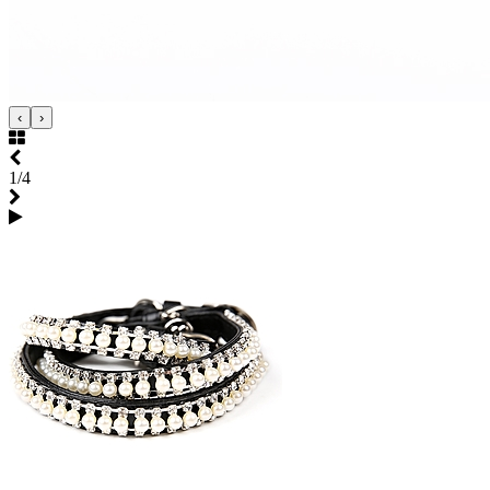
‹
›
1/4