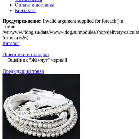
Оплата и доставка
Контакты
Предупреждение:
Invalid argument supplied for foreach() в
файле
/var/www/4dog.su/data/www/4dog.su/modules/shop/delivery/calcula
(строка 626)
Каталог
→
Ошейники и поводки
→
Ошейник "Жемчуг" черный
Предыдущий товар