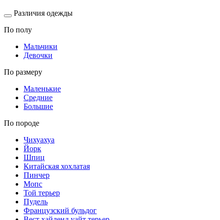
Различия одежды
По полу
Мальчики
Девочки
По размеру
Маленькие
Средние
Большие
По породе
Чихуахуа
Йорк
Шпиц
Китайская хохлатая
Пинчер
Мопс
Той терьер
Пудель
Французский бульдог
Вест хайленд уайт терьер