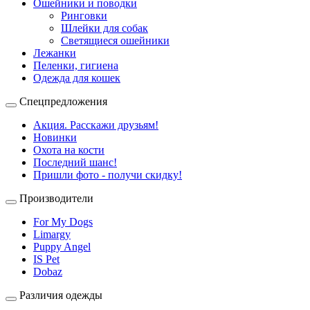
Ошейники и поводки
Ринговки
Шлейки для собак
Светящиеся ошейники
Лежанки
Пеленки, гигиена
Одежда для кошек
Спецпредложения
Акция. Расскажи друзьям!
Новинки
Охота на кости
Последний шанс!
Пришли фото - получи скидку!
Производители
For My Dogs
Limargy
Puppy Angel
IS Pet
Dobaz
Различия одежды