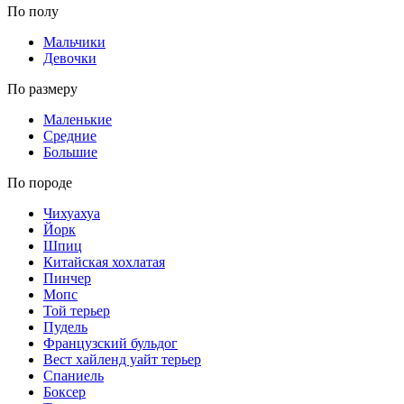
По полу
Мальчики
Девочки
По размеру
Маленькие
Средние
Большие
По породе
Чихуахуа
Йорк
Шпиц
Китайская хохлатая
Пинчер
Мопс
Той терьер
Пудель
Французский бульдог
Вест хайленд уайт терьер
Спаниель
Боксер