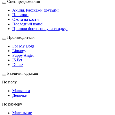
Спецпредложения
Акция. Расскажи друзьям!
Новинки
Охота на кости
Последний шанс!
Пришли фото - получи скидку!
Производители
For My Dogs
Limargy
Puppy Angel
IS Pet
Dobaz
Различия одежды
По полу
Мальчики
Девочки
По размеру
Маленькие