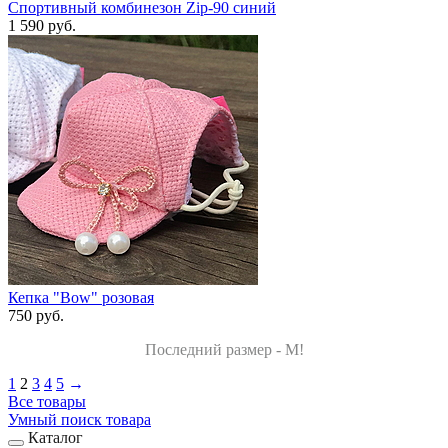
Спортивный комбинезон Zip-90 синий
1 590 руб.
Кепка "Bow" розовая
750 руб.
Последний размер - M!
1
2
3
4
5
→
Все товары
Умный поиск товара
Каталог