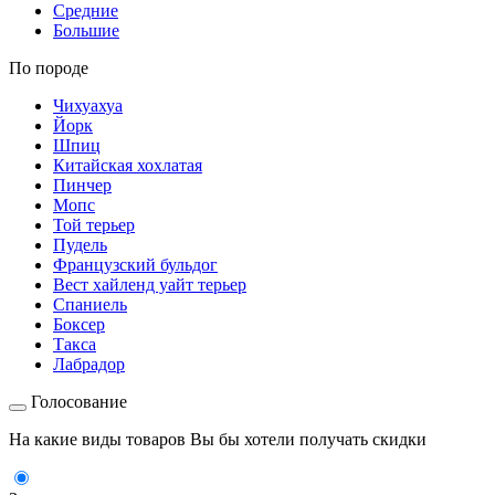
Средние
Большие
По породе
Чихуахуа
Йорк
Шпиц
Китайская хохлатая
Пинчер
Мопс
Той терьер
Пудель
Французский бульдог
Вест хайленд уайт терьер
Спаниель
Боксер
Такса
Лабрадор
Голосование
На какие виды товаров Вы бы хотели получать скидки